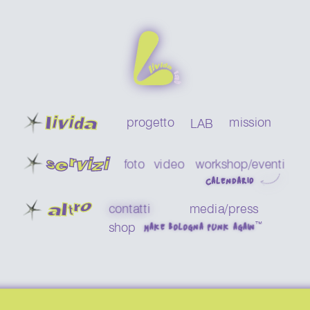
livida
progetto
mission
LAB
servizi
foto
video
workshop/eventi 
CALENDARIO
a
ltro
contatti
media/press
™
shop
MAKE BOLOGNA PUNK AGAIN