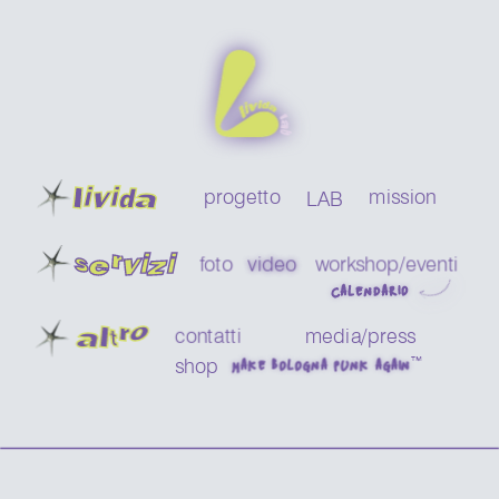
livida
progetto
mission
LAB
servizi
foto
video
workshop/eventi 
CALENDARIO
a
ltro
contatti
media/press
™
shop
MAKE BOLOGNA PUNK AGAIN